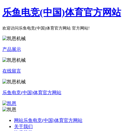
乐鱼电竞(中国)体育官方网站
欢迎访问乐鱼电竞(中国)体育官方网站 官方网站!
产品展示
在线留言
乐鱼电竞(中国)体育官方网站
网站乐鱼电竞(中国)体育官方网站
关于我们