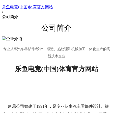
乐鱼电竞(中国)体育官方网站
/
公司简介
公司简介
专业从事汽车零部件s设计、锻造、热处理和机械加工一体化生产的高
新技术企业
乐鱼电竞(中国)体育官方网站
凯恩公司始建于1991年，是专业从事汽车零部件设计、锻