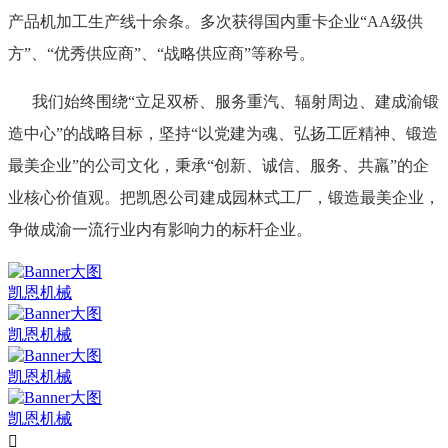
产品机加工生产线十余条。多次获得国内重卡企业“AA级供
方”、“优秀供应商”、“战略供应商”等称号。
我们始终围绕“立足双桥、服务重汽、辐射周边、建成渝锻
造中心”的战略目标，坚持“以党建为魂、弘扬工匠精神、锻造
最美企业”的公司文化，秉承“创新、诚信、服务、共羸”的企
业核心价值观。把凯恩公司建成园林式工厂，锻造最美企业，
争做成渝一流行业内有影响力的标杆企业。
凯恩机械
凯恩机械
凯恩机械
凯恩机械
