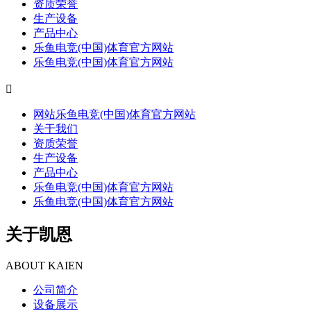
资质荣誉
生产设备
产品中心
乐鱼电竞(中国)体育官方网站
乐鱼电竞(中国)体育官方网站

网站乐鱼电竞(中国)体育官方网站
关于我们
资质荣誉
生产设备
产品中心
乐鱼电竞(中国)体育官方网站
乐鱼电竞(中国)体育官方网站
关于凯恩
ABOUT KAIEN
公司简介
设备展示