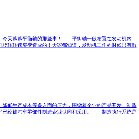
能！今天聊聊平衡轴的那些事！ 平衡轴一般布置在发动机内
机旋转转速突变造成的！大家都知道，发动机工作的时候只有做
、降低生产成本等多方面的压力，围绕着企业的产品开发、制造
水平已经被汽车零部件制造企业认同和采用。 制造执行系统是