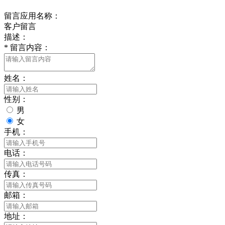
留言应用名称：
客户留言
描述：
*
留言内容：
姓名：
性别：
男
女
手机：
电话：
传真：
邮箱：
地址：