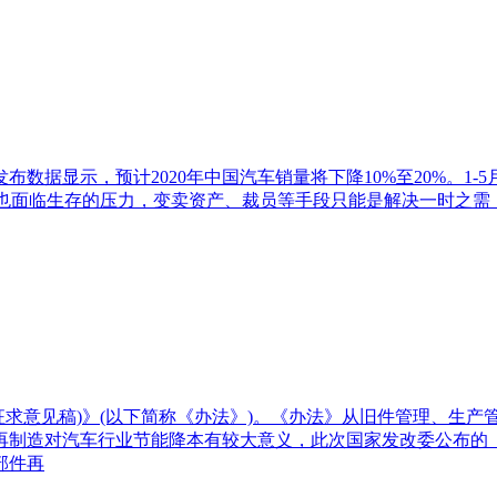
显示，预计2020年中国汽车销量将下降10%至20%。1-5月汽
件企业也面临生存的压力，变卖资产、裁员等手段只能是解决一时之
(征求意见稿)》(以下简称《办法》)。《办法》从旧件管理、生
制造对汽车行业节能降本有较大意义，此次国家发改委公布的
部件再