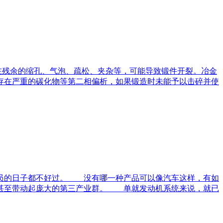
在残余的缩孔、气泡、疏松、夹杂等，可能导致锻件开裂。冶金
存在严重的碳化物等第二相偏析，如果锻造时未能予以击碎并使
员的日子都不好过。 没有哪一种产品可以像汽车这样，有如
，甚至带动起庞大的第三产业群。 单就发动机系统来说，就已