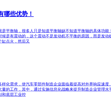
有哪些优势！
就是平衡轴，很多人只是知道平衡轴缺不知道平衡轴的具体功
时候是有震动的，这个震动不是发动机不平衡的原因，而是发动
个缸点火，然后又
多样化需求，使汽车零部件制造企业面临着提高对外界响应速度
大量的工作，其中，通过实施信息化战略来提升制造企业管理
划和底层工业控