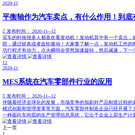
2020-11
平衡轴作为汽车卖点，有什么作用！到底

发布时间： 2020-11--12
买车的时候很多人都喜欢看发动机！发动机其中有一个卖点，
部，通过链条或者齿轮驱动！大家要了解一点，发动机工作的
功行程才有动力，点火瞬间会突然加速旋转，然后减速，下一
12
2020-11
MES系统在汽车零部件行业的应用

发布时间： 2020-11--12
伴随着经济全球化的发展，市场竞争的加剧对产品制造过程的
模式创新和管理变革等方面，汽车零部件制造企业已经开展了
一种面向车间层的生产管理信息系统，它位于企业上层生产计
上一页
1