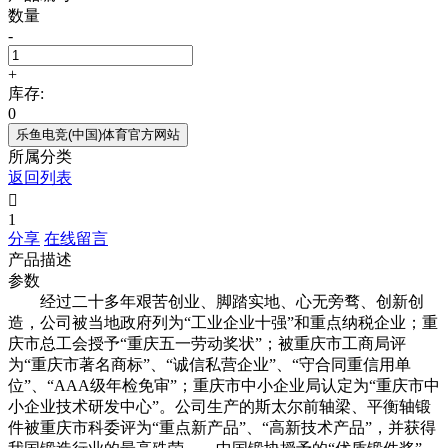
数量
-
+
库存:
0
乐鱼电竞(中国)体育官方网站
所属分类
返回列表

1
分享
在线留言
产品描述
参数
经过二十多年艰苦创业、脚踏实地、心无旁骛、创新创
造，公司被当地政府列为“工业企业十强”和重点纳税企业；重
庆市总工会授予“重庆五一劳动奖状”；被重庆市工商局评
为“重庆市著名商标”、“诚信私营企业”、“守合同重信用单
位”、“AAA级年检免审”；重庆市中小企业局认定为“重庆市中
小企业技术研发中心”。公司生产的斯太尔前轴梁、平衡轴锻
件被重庆市科委评为“重点新产品”、“高新技术产品”，并获得